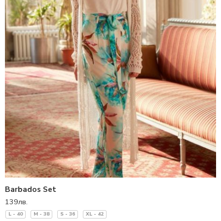
Barbados Set
139
лв.
L - 40
M - 38
S - 36
XL - 42