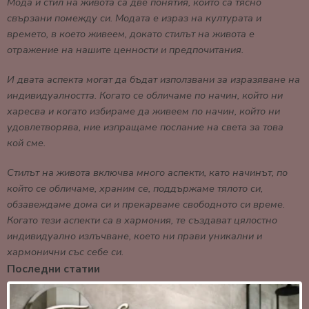
Мода и стил на живота са две понятия, които са тясно
свързани помежду си. Модата е израз на културата и
времето, в което живеем, докато стилът на живота е
отражение на нашите ценности и предпочитания.
И двата аспекта могат да бъдат използвани за изразяване на
индивидуалността. Когато се обличаме по начин, който ни
харесва и когато избираме да живеем по начин, който ни
удовлетворява, ние изпращаме послание на света за това
кой сме.
Стилът на живота включва много аспекти, като начинът, по
който се обличаме, храним се, поддържаме тялото си,
обзавеждаме дома си и прекарваме свободното си време.
Когато тези аспекти са в хармония, те създават цялостно
индивидуално излъчване, което ни прави уникални и
хармонични със себе си.
Последни статии