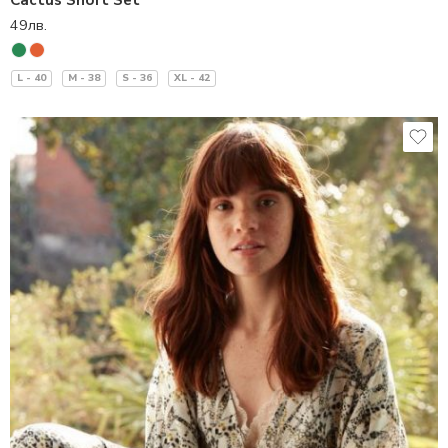
Cactus Short Set
49
лв.
L - 40
M - 38
S - 36
XL - 42