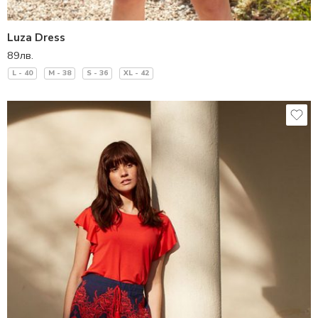
Luza Dress
89
лв.
L - 40
M - 38
S - 36
XL - 42