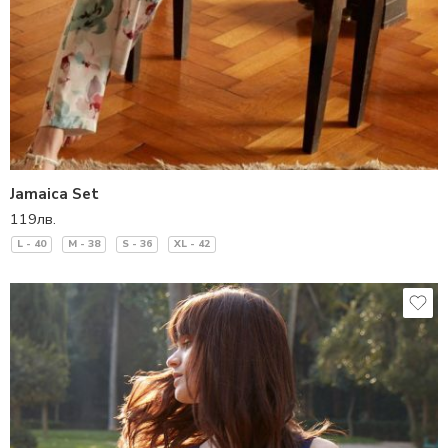
Jamaica Set
119
лв.
L - 40
M - 38
S - 36
XL - 42