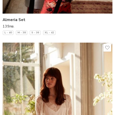
Almeria Set
139
лв.
L - 40
M - 38
S - 36
XL - 42