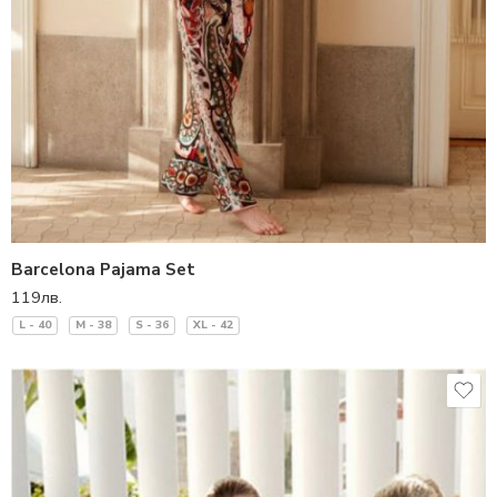
Barcelona Pajama Set
119
лв.
L - 40
M - 38
S - 36
XL - 42