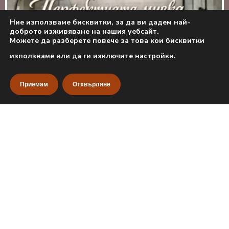
Ние използваме бисквитки, за да ви дадем най-
доброто изживяване на нашия уебсайт.
Можете да разберете повече за това кои бисквитки
използваме или да ги изключите
настройки
.
Previous
Next
Приемам
Отхвърляне
Home
Filters
Categories
Списък с желания
Бързи връзки
© 2020
Jkanstyle
- All Right reserved!
SUNNY7/WEB