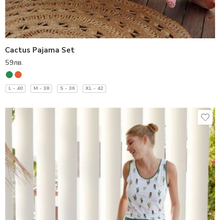
Cactus Pajama Set
59
лв.
L - 40
M - 38
S - 36
XL - 42