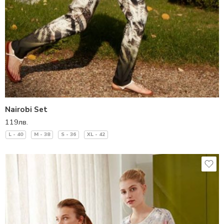
Nairobi Set
119
лв.
L - 40
M - 38
S - 36
XL - 42