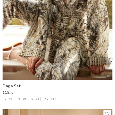
Daga Set
119
лв.
L - 40
M - 38
S - 36
XL - 42