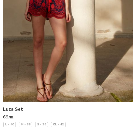
Luza Set
69
лв.
L - 40
M - 38
S - 36
XL - 42