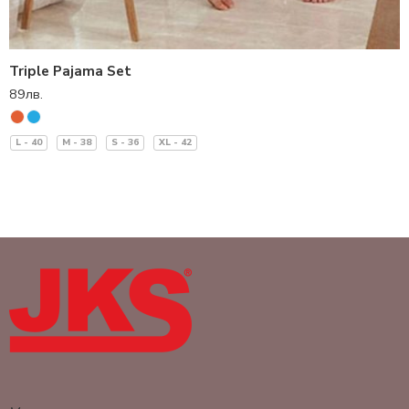
Triple Pajama Set
89
лв.
L - 40
M - 38
S - 36
XL - 42